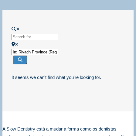
Loading...
Search for
Near
Search
It seems we can't find what you're looking for.
A Slow Dentistry está a mudar a forma como os dentistas